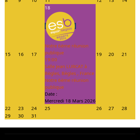
8
9
10
11
12
13
14
18
Notre 6ème réunion
publique
15
16
17
19
20
21
19:00
Salle Jean LURCAT à
Bègles, Bègles , France
Notre 6ème réunion
publique
Date :
Mercredi 18 Mars 2026
22
23
24
25
26
27
28
29
30
31