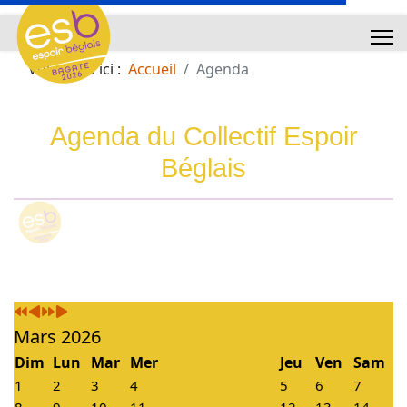
Vous êtes ici :
Accueil
Agenda
Année
Mois
Année
Mois
Agenda du Collectif Espoir
précédente
précédent
suivante
suivant
Béglais
Mars 2026
Dim
Lun
Mar
Mer
Jeu
Ven
Sam
1
2
3
4
5
6
7