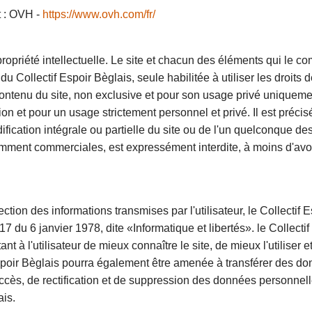
t : OVH -
https://www.ovh.com/fr/
a propriété intellectuelle. Le site et chacun des éléments qui le
u Collectif Espoir Bèglais, seule habilitée à utiliser les droits d
u contenu du site, non exclusive et pour son usage privé uniqueme
ion et pour un usage strictement personnel et privé. Il est précis
dification intégrale ou partielle du site ou de l'un quelconque 
otamment commerciales, est expressément interdite, à moins d'avoi
ection des informations transmises par l'utilisateur,
le Collectif 
17 du 6 janvier 1978, dite «Informatique et libertés». le
Collecti
nt à l'utilisateur de mieux connaître le site, de mieux l'utiliser
poir Bèglais
pourra également être amenée à transférer des donn
d'accès, de rectification et de suppression des données personnell
ais.